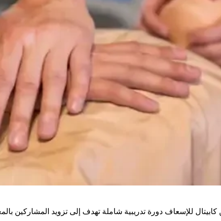
الحياة الأساسي (BLS) من HSI والمقدم من كابيتال للإسعاف دورة تدريبية شاملة تهدف إلى تزوي