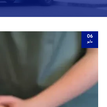
06
مايو