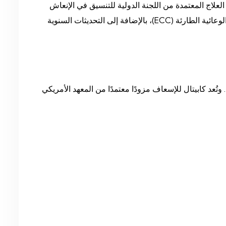
صيات العلاج المعتمدة من اللجنة الدولية للتنسيق في الإنعاش
(ILCOR)، كما يلتزم بتحديث إرشادات جمعية القلب الأمريكية (AHA) لعام 2020 الخاصة بالإنعاش القلبي الرئوي والرعاية القلبية الوعائية الطارئة (ECC)، بالإضافة إلى التحديثات السنوية
ظبي (DOH-Abu Dhabi)، بالإضافة إلى الاعتراف الدولي. وتُعد كابيتال للإسعاف مزودًا معتمدًا من المعهد الأمريكي